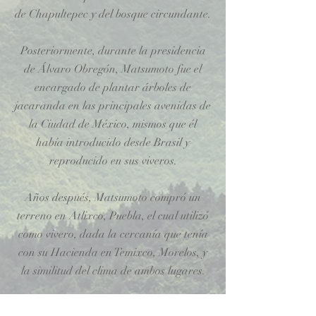
de Chapultepec y del bosque circundante.
Posteriormente, durante la presidencia
de Álvaro Obregón, Matsumoto fue el
encargado de plantar árboles de
jacaranda en las principales avenidas de
la Ciudad de México, mismos que él
había introducido desde Brasil y
reproducido en sus viveros.
Años después, Matsumoto compró un
terreno en Atlixco, Puebla, el cual utilizó
como vivero, dada la cercanía que tenía
con su Hacienda en Temixco, Morelos, y
la similitud del clima de ambos lugares.
En Atlixco, Mastumoto plantó Laurel de