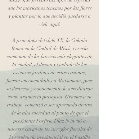
México, se percató del aprecio especial
que los mexicanos tenemos por las flores
y plantas por lo que decidió quedarse a
vivir aquí.
A principios del siglo XX, la Colonia
Roma en la Ciudad de México crecía
como uno de los barrios más elegantes de
la ciudad, el diseño y cuidado de los
extensos jardines de estas casonas,
fueron encomendados a Matsumoto, pues
su destreza y conocimiento lo acreditaron
como arquitecto paisajista. Gracias a su
trabajo, comenzó a ser apreciado dentro
de la alta sociedad al punto de que el
presidente Porfirio Díaz lo invitó a
hacerse cargo de los arreglos florales de
la residencia presidencial en el Castillo